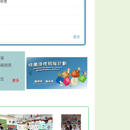
開學禮
更多
書單
項目編號表
通告
更多